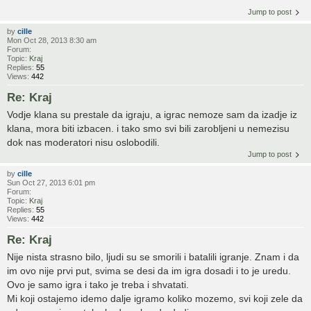
Jump to post
by
cille
Mon Oct 28, 2013 8:30 am
Forum:
Topic:
Kraj
Replies:
55
Views:
442
Re: Kraj
Vodje klana su prestale da igraju, a igrac nemoze sam da izadje iz
klana, mora biti izbacen. i tako smo svi bili zarobljeni u nemezisu
dok nas moderatori nisu oslobodili.
Jump to post
by
cille
Sun Oct 27, 2013 6:01 pm
Forum:
Topic:
Kraj
Replies:
55
Views:
442
Re: Kraj
Nije nista strasno bilo, ljudi su se smorili i batalili igranje. Znam i da
im ovo nije prvi put, svima se desi da im igra dosadi i to je uredu.
Ovo je samo igra i tako je treba i shvatati.
Mi koji ostajemo idemo dalje igramo koliko mozemo, svi koji zele da