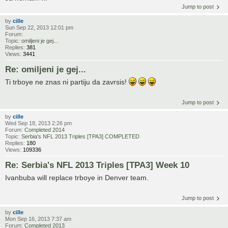
Jump to post
by
cille
Sun Sep 22, 2013 12:01 pm
Forum:
Topic:
omiljeni je gej...
Replies:
381
Views:
3441
Re: omiljeni je gej...
Ti trboye ne znas ni partiju da zavrsis!
Jump to post
by
cille
Wed Sep 18, 2013 2:26 pm
Forum:
Completed 2014
Topic:
Serbia's NFL 2013 Triples [TPA3] COMPLETED
Replies:
180
Views:
109336
Re: Serbia's NFL 2013 Triples [TPA3] Week 10
Ivanbuba will replace trboye in Denver team.
Jump to post
by
cille
Mon Sep 16, 2013 7:37 am
Forum:
Completed 2013