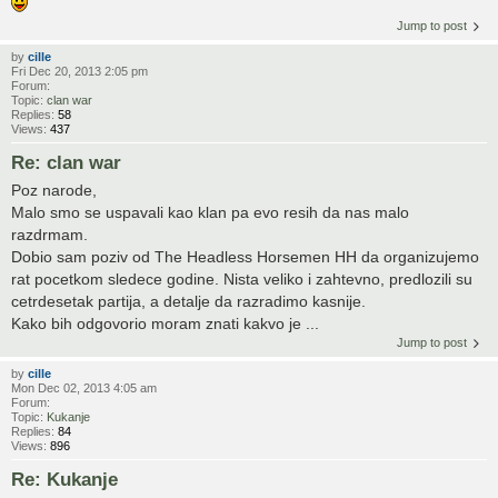
Jump to post
by
cille
Fri Dec 20, 2013 2:05 pm
Forum:
Topic:
clan war
Replies:
58
Views:
437
Re: clan war
Poz narode,
Malo smo se uspavali kao klan pa evo resih da nas malo
razdrmam.
Dobio sam poziv od The Headless Horsemen HH da organizujemo
rat pocetkom sledece godine. Nista veliko i zahtevno, predlozili su
cetrdesetak partija, a detalje da razradimo kasnije.
Kako bih odgovorio moram znati kakvo je ...
Jump to post
by
cille
Mon Dec 02, 2013 4:05 am
Forum:
Topic:
Kukanje
Replies:
84
Views:
896
Re: Kukanje