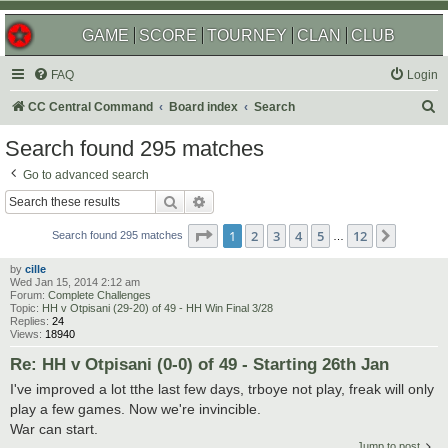
GAME
SCORE
TOURNEY
CLAN
CLUB
FAQ
Login
S
CC Central Command
Board index
Search
e
Search found 295 matches
a
Go to advanced search
r
Search
Advanced search
c
Page
1
of
12
1
2
3
4
5
12
Next
h
Search found 295 matches
…
by
cille
Wed Jan 15, 2014 2:12 am
Forum:
Complete Challenges
Topic:
HH v Otpisani (29-20) of 49 - HH Win Final 3/28
Replies:
24
Views:
18940
Re: HH v Otpisani (0-0) of 49 - Starting 26th Jan
I've improved a lot tthe last few days, trboye not play, freak will only
play a few games. Now we're invincible.
War can start.
Jump to post