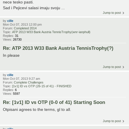
nece tesko pasti.
Sad i Pejicevi salasi imaju svoju ...
Jump to post
by
cille
Mon Oct 07, 2013 12:00 pm
Forum:
Completed 2014
Topic:
ATP 2013 W33 Bank Austria TennisTrophy(wnr-ianphull)
Replies:
31
Views:
26730
Re: ATP 2013 W33 Bank Austria TennisTrophy(?)
In please
Jump to post
by
cille
Mon Oct 07, 2013 9:27 am
Forum:
Complete Challenges
Topic:
[1v1] ID vs OTP (26-15 of 41) - FINISHED
Replies:
6
Views:
5597
Re: [1v1] ID vs OTP (0-0 of 41) Starting Soon
Otpisani agrees to the terms, gl to all.
Jump to post
by
cille