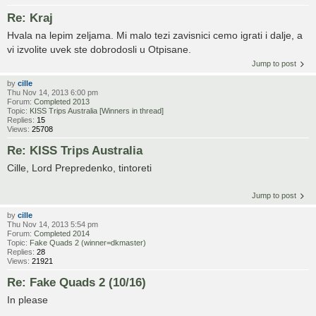
Re: Kraj
Hvala na lepim zeljama. Mi malo tezi zavisnici cemo igrati i dalje, a
vi izvolite uvek ste dobrodosli u Otpisane.
Jump to post
by
cille
Thu Nov 14, 2013 6:00 pm
Forum:
Completed 2013
Topic:
KISS Trips Australia [Winners in thread]
Replies:
15
Views:
25708
Re: KISS Trips Australia
Cille, Lord Prepredenko, tintoreti
Jump to post
by
cille
Thu Nov 14, 2013 5:54 pm
Forum:
Completed 2014
Topic:
Fake Quads 2 (winner=dkmaster)
Replies:
28
Views:
21921
Re: Fake Quads 2 (10/16)
In please