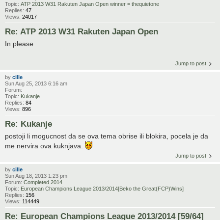
Topic:
ATP 2013 W31 Rakuten Japan Open winner = thequietone
Replies:
47
Views:
24017
Re: ATP 2013 W31 Rakuten Japan Open
In please
Jump to post
by
cille
Sun Aug 25, 2013 6:16 am
Forum:
Topic:
Kukanje
Replies:
84
Views:
896
Re: Kukanje
postoji li mogucnost da se ova tema obrise ili blokira, pocela je da
me nervira ova kuknjava.
Jump to post
by
cille
Sun Aug 18, 2013 1:23 pm
Forum:
Completed 2014
Topic:
European Champions League 2013/2014[Beko the Great(FCP)Wins]
Replies:
156
Views:
114449
Re: European Champions League 2013/2014 [59/64]