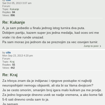
Sat Oct 05, 2013 3:07 am
Forum:
Topic:
Kukanje
Replies:
84
Views:
896
Re: Kukanje
A, ja sam pobedio u finalu jednog istog turnira dva puta.
Dobijem partiju, kazem super jos jedna medalja, kad oces oni me
vrate i to dve runde unazad.
Pa sam morao jos jednom da se preznojim za vec osvojen turnir.
Jump to post
by
cille
Mon Sep 23, 2013 4:20 pm
Forum:
Topic:
Kraj
Replies:
55
Views:
442
Re: Kraj
Za trboya znam da je indijanac i njegove postupke ni najbolji
neuropsihijatri nemogu objasniti, ali sta bi sa Vama dvojicom?
Ja se cesto smorim, smanjim broj igara malo kuliram pa me prodje.
Za jedno logovanje dnevno uvek se nadje vremena, a ako kome fali
5-6 sati dnevno onda sam to ja.
Ja nemam ...