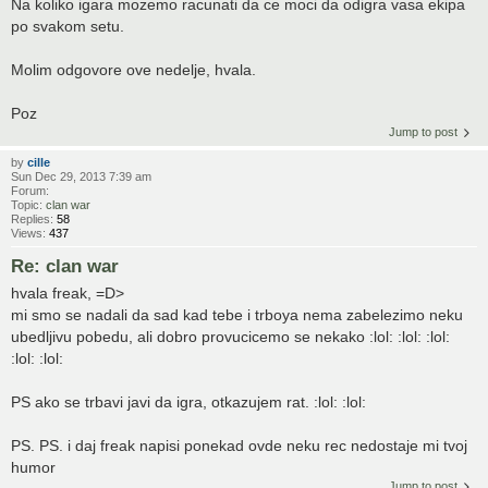
Na koliko igara mozemo racunati da ce moci da odigra vasa ekipa
po svakom setu.
Molim odgovore ove nedelje, hvala.
Poz
Jump to post
by
cille
Sun Dec 29, 2013 7:39 am
Forum:
Topic:
clan war
Replies:
58
Views:
437
Re: clan war
hvala freak, =D>
mi smo se nadali da sad kad tebe i trboya nema zabelezimo neku
ubedljivu pobedu, ali dobro provucicemo se nekako :lol: :lol: :lol:
:lol: :lol:
PS ako se trbavi javi da igra, otkazujem rat. :lol: :lol:
PS. PS. i daj freak napisi ponekad ovde neku rec nedostaje mi tvoj
humor
Jump to post