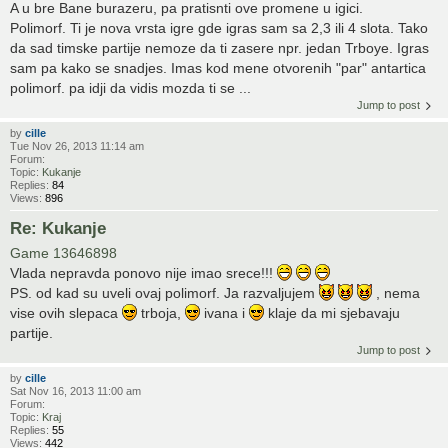
A u bre Bane burazeru, pa pratisnti ove promene u igici.
Polimorf. Ti je nova vrsta igre gde igras sam sa 2,3 ili 4 slota. Tako
da sad timske partije nemoze da ti zasere npr. jedan Trboye. Igras
sam pa kako se snadjes. Imas kod mene otvorenih "par" antartica
polimorf. pa idji da vidis mozda ti se ...
Jump to post
by
cille
Tue Nov 26, 2013 11:14 am
Forum:
Topic:
Kukanje
Replies:
84
Views:
896
Re: Kukanje
Game 13646898
Vlada nepravda ponovo nije imao srece!!!
PS. od kad su uveli ovaj polimorf. Ja razvaljujem
, nema
vise ovih slepaca
trboja,
ivana i
klaje da mi sjebavaju
partije.
Jump to post
by
cille
Sat Nov 16, 2013 11:00 am
Forum:
Topic:
Kraj
Replies:
55
Views:
442