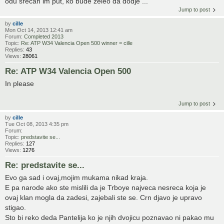
odu srecan im put, ko bude zeleo da dodje ...
Jump to post
by
cille
Mon Oct 14, 2013 12:41 am
Forum:
Completed 2013
Topic:
Re: ATP W34 Valencia Open 500 winner = cille
Replies:
43
Views:
28061
Re: ATP W34 Valencia Open 500
In please
Jump to post
by
cille
Tue Oct 08, 2013 4:35 pm
Forum:
Topic:
predstavite se...
Replies:
127
Views:
1276
Re: predstavite se...
Evo ga sad i ovaj,mojim mukama nikad kraja.
E pa narode ako ste mislili da je Trboye najveca nesreca koja je
ovaj klan mogla da zadesi, zajebali ste se. Crn djavo je upravo
stigao.
Sto bi reko deda Pantelija ko je njih dvojicu poznavao ni pakao mu