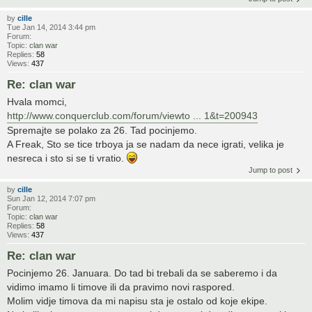
by
cille
Tue Jan 14, 2014 3:44 pm
Forum:
Topic:
clan war
Replies:
58
Views:
437
Re: clan war
Hvala momci,
http://www.conquerclub.com/forum/viewto ... 1&t=200943
Spremajte se polako za 26. Tad pocinjemo.
A Freak, Sto se tice trboya ja se nadam da nece igrati, velika je
nesreca i sto si se ti vratio.
Jump to post
by
cille
Sun Jan 12, 2014 7:07 pm
Forum:
Topic:
clan war
Replies:
58
Views:
437
Re: clan war
Pocinjemo 26. Januara. Do tad bi trebali da se saberemo i da
vidimo imamo li timove ili da pravimo novi raspored.
Molim vidje timova da mi napisu sta je ostalo od koje ekipe.