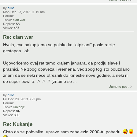
by
cille
Mon Dec 23, 2013 11:19 am
Forum:
Topic:
clan war
Replies:
58
Views:
437
Re: clan war
Hvala, evo sakupljamo se polako ko "otpisani" posle racije
gestapoa :lol:
Ugovoricemo ovaj rat tamo krajem januara, da prodju slave i
praznici. Ne zbog obaveza i vremena, vec zbog tog sto pouzdano
znam da se neki nece otrezniti do Kineske nove godine, a neki ni
do super bowl-a. :? :? :? (znamo se ...
Jump to post
by
cille
Fri Dec 20, 2013 3:22 pm
Forum:
Topic:
Kukanje
Replies:
84
Views:
896
Re: Kukanje
Cisto da se pohvalim, upravo sam zabelezio 2000-tu pobedu.