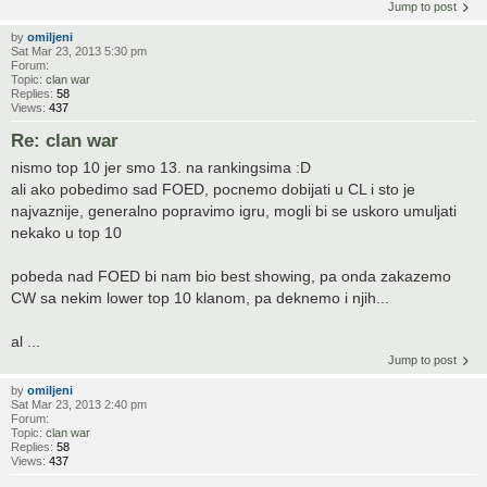
Jump to post
by
omiljeni
Sat Mar 23, 2013 5:30 pm
Forum:
Topic:
clan war
Replies:
58
Views:
437
Re: clan war
nismo top 10 jer smo 13. na rankingsima :D
ali ako pobedimo sad FOED, pocnemo dobijati u CL i sto je
najvaznije, generalno popravimo igru, mogli bi se uskoro umuljati
nekako u top 10
pobeda nad FOED bi nam bio best showing, pa onda zakazemo
CW sa nekim lower top 10 klanom, pa deknemo i njih...
al ...
Jump to post
by
omiljeni
Sat Mar 23, 2013 2:40 pm
Forum:
Topic:
clan war
Replies:
58
Views:
437