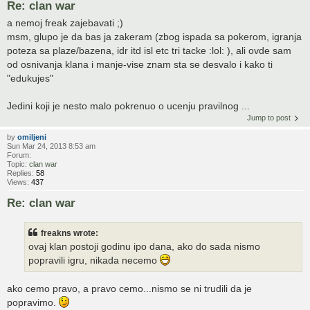
Re: clan war
a nemoj freak zajebavati ;)
msm, glupo je da bas ja zakeram (zbog ispada sa pokerom, igranja
poteza sa plaze/bazena, idr itd isl etc tri tacke :lol: ), ali ovde sam
od osnivanja klana i manje-vise znam sta se desvalo i kako ti
"edukujes"
Jedini koji je nesto malo pokrenuo o ucenju pravilnog ...
Jump to post
by
omiljeni
Sun Mar 24, 2013 8:53 am
Forum:
Topic:
clan war
Replies:
58
Views:
437
Re: clan war
freakns wrote:
ovaj klan postoji godinu ipo dana, ako do sada nismo
popravili igru, nikada necemo
ako cemo pravo, a pravo cemo...nismo se ni trudili da je
popravimo.