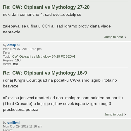
Re: CW: Otpisani vs Mythology 27-20
neki dan comanche 4, sad ovo...uozbilji se
zajebavaj se u finalu CC4 ali sad igramo protiv klana vlade
nepravde
Jump to post
by
omiljeni
Wed Nov 07, 2012 1:18 pm
Forum:
Topic:
CW: Otpisani vs Mythology 34-29 POBEDA!
Replies:
103
Views:
881
Re: CW: Otpisani vs Mythology 16-9
i onaj King's Court quad na pocetku CW-a smo izgubili totalno
bezveze.
al' ovi su jos veci amateri od nas. malopre sam naleteo na partiju
(Third Crusade) u kojoj je njihov covek ispao iz igre zbog 3
preskocena poteza
Jump to post
by
omiljeni
Mon Oct 29, 2012 11:16 am
Forum: