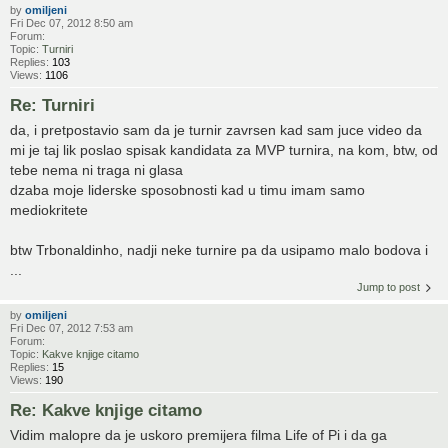
by
omiljeni
Fri Dec 07, 2012 8:50 am
Forum:
Topic:
Turniri
Replies:
103
Views:
1106
Re: Turniri
da, i pretpostavio sam da je turnir zavrsen kad sam juce video da
mi je taj lik poslao spisak kandidata za MVP turnira, na kom, btw, od
tebe nema ni traga ni glasa
dzaba moje liderske sposobnosti kad u timu imam samo
mediokritete
btw Trbonaldinho, nadji neke turnire pa da usipamo malo bodova i
...
Jump to post
by
omiljeni
Fri Dec 07, 2012 7:53 am
Forum:
Topic:
Kakve knjige citamo
Replies:
15
Views:
190
Re: Kakve knjige citamo
Vidim malopre da je uskoro premijera filma Life of Pi i da ga