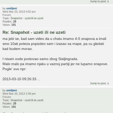
Jump to post
by
omiljeni
Wed Mar 20, 2013 4:02 pm
Forum:
Topic:
Snapshot - uzeti ili ne uzeti
Replies:
28
Views:
191
Re: Snapshot - uzeti ili ne uzeti
ma jebi se, kad sam video da u chatu imamo 4-5 snapova a imali
smo 10ak poteza popizdeo sam i izasao sa mape, pa cu gledati
kad budem morao.
I nisam ovde postovao samo zbog Staljingrada.
Malo malo pa imamo njaku u vaznoj partiji jer ne lupamo snapove.
Pogle' ovo npr:
2013-03-10 09:26:33 ...
Jump to post
by
omiljeni
Wed Mar 20, 2013 1:59 pm
Forum:
Topic:
Snapshot - uzeti ili ne uzeti
Replies:
28
Views:
191