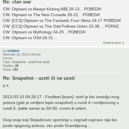
Re: clan war
CW: Otpisani vs Always Kicking A$$ 28-13... POBEDA!
CW: Otpisani vs The New Crusade 39-22... POBEDA!
CW: [CC3] Otpisani vs The Fantastic Four-Skins 24-17 POBEDA!
CW: [CC3] Otpisani vs The Odd Fellows Union 23-38.... PORAZ
CW: Otpisani vs Mythology 34-29... POBEDA!
CW: Otpisani vs OSA 26-31 ...
Jump to post
by
omiljeni
Wed Mar 20, 2013 4:06 pm
Forum:
Topic:
Snapshot - uzeti ili ne uzeti
Replies:
28
Views:
191
Re: Snapshot - uzeti ili ne uzeti
p.s.
2013-03-10 09:28:17 - Finsfleet [team]: reinf je bio izmedju mog
poteza (gde je omiljeni lupio snapshot) u rundi 4 i omiljenovog u
rundi 5, dakle sanse su 50-50, crveni ili zeleni.
Ovaj snap koji Stojadinovic spominje u zagradi zapravo nije bio
posle njegovog poteza, vec posle Grandijevog ...