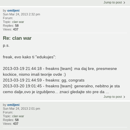
Jump to post
by
omiljeni
Sun Mar 24, 2013 2:32 pm
Forum:
Topic:
clan war
Replies:
58
Views:
437
Re: clan war
p.s.
freak, evo kako ti "edukujes":
2013-03-19 21:44:18 - freakns [team]: ma daj bre, presmesne
kockice, nismo imali teorije ovde :)
2013-03-19 21:44:59 - freakns: gg, congrats
2013-03-20 19:01:45 - freakns [team]: generalno, nebitno je sta
cemo dalje,ovo je izgubljeno... znaci gledajte sto pre da ...
Jump to post
by
omiljeni
Sun Mar 24, 2013 2:01 pm
Forum:
Topic:
clan war
Replies:
58
Views:
437