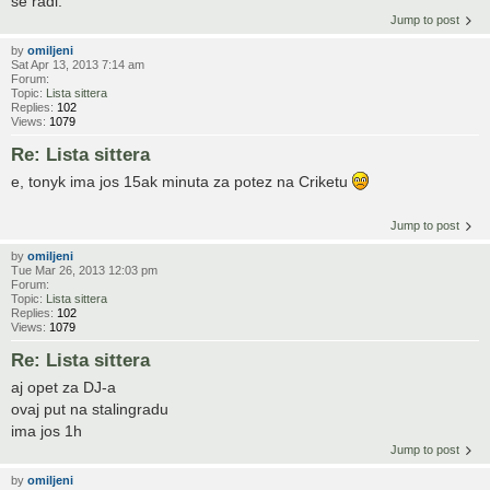
se radi.
Jump to post
by
omiljeni
Sat Apr 13, 2013 7:14 am
Forum:
Topic:
Lista sittera
Replies:
102
Views:
1079
Re: Lista sittera
e, tonyk ima jos 15ak minuta za potez na Criketu
Jump to post
by
omiljeni
Tue Mar 26, 2013 12:03 pm
Forum:
Topic:
Lista sittera
Replies:
102
Views:
1079
Re: Lista sittera
aj opet za DJ-a
ovaj put na stalingradu
ima jos 1h
Jump to post
by
omiljeni