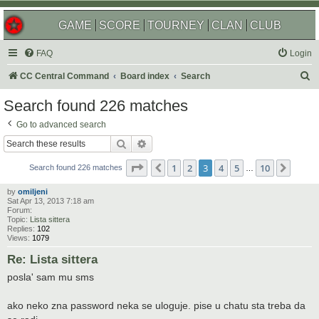
GAME
SCORE
TOURNEY
CLAN
CLUB
FAQ
Login
S
CC Central Command
Board index
Search
e
Search found 226 matches
a
Go to advanced search
r
Search
Advanced search
c
Page
3
of
10
1
2
3
4
5
10
Previous
Next
h
Search found 226 matches
…
by
omiljeni
Sat Apr 13, 2013 7:18 am
Forum:
Topic:
Lista sittera
Replies:
102
Views:
1079
Re: Lista sittera
posla' sam mu sms
ako neko zna password neka se uloguje. pise u chatu sta treba da