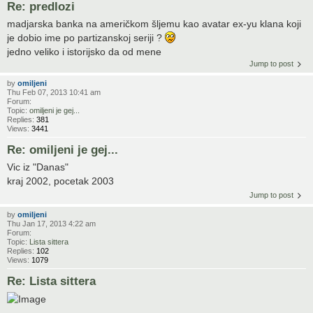
Re: predlozi
madjarska banka na američkom šljemu kao avatar ex-yu klana koji
je dobio ime po partizanskoj seriji ?
jedno veliko i istorijsko da od mene
Jump to post
by
omiljeni
Thu Feb 07, 2013 10:41 am
Forum:
Topic:
omiljeni je gej...
Replies:
381
Views:
3441
Re: omiljeni je gej...
Vic iz "Danas"
kraj 2002, pocetak 2003
Jump to post
by
omiljeni
Thu Jan 17, 2013 4:22 am
Forum:
Topic:
Lista sittera
Replies:
102
Views:
1079
Re: Lista sittera