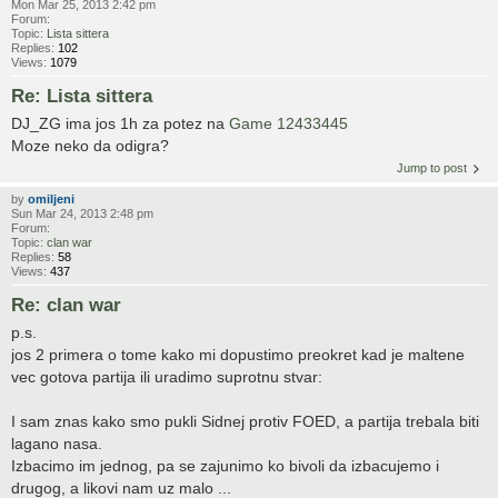
Mon Mar 25, 2013 2:42 pm
Forum:
Topic:
Lista sittera
Replies:
102
Views:
1079
Re: Lista sittera
DJ_ZG ima jos 1h za potez na
Game 12433445
Moze neko da odigra?
Jump to post
by
omiljeni
Sun Mar 24, 2013 2:48 pm
Forum:
Topic:
clan war
Replies:
58
Views:
437
Re: clan war
p.s.
jos 2 primera o tome kako mi dopustimo preokret kad je maltene
vec gotova partija ili uradimo suprotnu stvar:
I sam znas kako smo pukli Sidnej protiv FOED, a partija trebala biti
lagano nasa.
Izbacimo im jednog, pa se zajunimo ko bivoli da izbacujemo i
drugog, a likovi nam uz malo ...