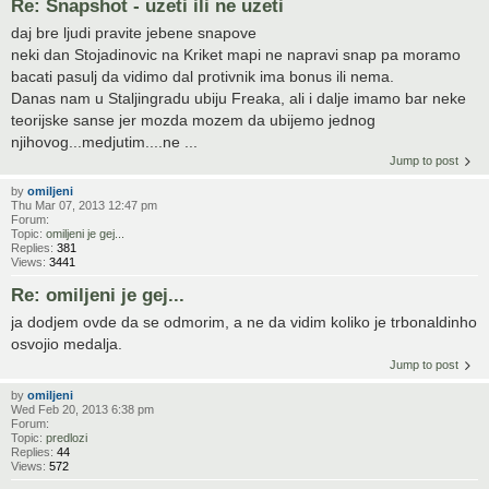
Re: Snapshot - uzeti ili ne uzeti
daj bre ljudi pravite jebene snapove
neki dan Stojadinovic na Kriket mapi ne napravi snap pa moramo
bacati pasulj da vidimo dal protivnik ima bonus ili nema.
Danas nam u Staljingradu ubiju Freaka, ali i dalje imamo bar neke
teorijske sanse jer mozda mozem da ubijemo jednog
njihovog...medjutim....ne ...
Jump to post
by
omiljeni
Thu Mar 07, 2013 12:47 pm
Forum:
Topic:
omiljeni je gej...
Replies:
381
Views:
3441
Re: omiljeni je gej...
ja dodjem ovde da se odmorim, a ne da vidim koliko je trbonaldinho
osvojio medalja.
Jump to post
by
omiljeni
Wed Feb 20, 2013 6:38 pm
Forum:
Topic:
predlozi
Replies:
44
Views:
572