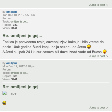
Jump to post
by
omiljeni
Tue Dec 18, 2012 5:50 am
Forum:
Topic:
omiljeni je gej...
Replies:
381
Views:
3441
Re: omiljeni je gej...
Fotkica je posvecena tvojoj cuvenoj izjavi kako je i bilo vreme da
posle 10ak godina Bucsi imaju bolju sezonu od Jetsa
A Jetsi su ipak 24 i kusur casova bili duze iznad vode od Bucsa
Jump to post
by
omiljeni
Mon Dec 17, 2012 6:48 pm
Forum:
Topic:
omiljeni je gej...
Replies:
381
Views:
3441
Re: omiljeni je gej...
Jump to post