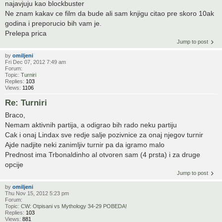
najavjuju kao blockbuster
Ne znam kakav ce film da bude ali sam knjigu citao pre skoro 10ak
godina i preporucio bih vam je.
Prelepa prica
Jump to post
by
omiljeni
Fri Dec 07, 2012 7:49 am
Forum:
Topic:
Turniri
Replies:
103
Views:
1106
Re: Turniri
Braco,
Nemam aktivnih partija, a odigrao bih rado neku partiju
Cak i onaj Lindax sve redje salje pozivnice za onaj njegov turnir
Ajde nadjite neki zanimljiv turnir pa da igramo malo
Prednost ima Trbonaldinho al otvoren sam (4 prsta) i za druge
opcije
Jump to post
by
omiljeni
Thu Nov 15, 2012 5:23 pm
Forum:
Topic:
CW: Otpisani vs Mythology 34-29 POBEDA!
Replies:
103
Views:
881