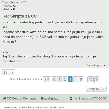
Topic:
Skripte za CC
Replies:
72
Views:
748
Re: Skripte za CC
Igram terminator fog partiju i sad gledam da li da napadam jednog
lika.
Ingame statistika kaze da on ima samo 1 regiju (tu koju ja vidim i
hocu da napadnem) , a BOB veli da ima jos jednu koju ja ne vidim.
Kako to?
p.s.
Taj lik je izbacen iz partije zbog 3 propustena poteza...da nije
mozda zbog ...
Jump to post
Page
3
of
10
1
2
3
4
5
10
Previous
Next
Search found 226 matches
…
Jump to
CC Central Command
Board index
All times are
UTC-05:00
Powered by
phpBB
® Forum Software © phpBB Limited