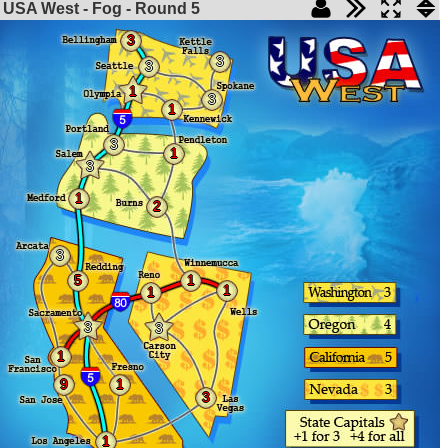
USA West - Fog - Round
5
3
3
3
1
3
1
3
1
3
1
2
3
5
1
1
1
3
3
1
9
1
3
1